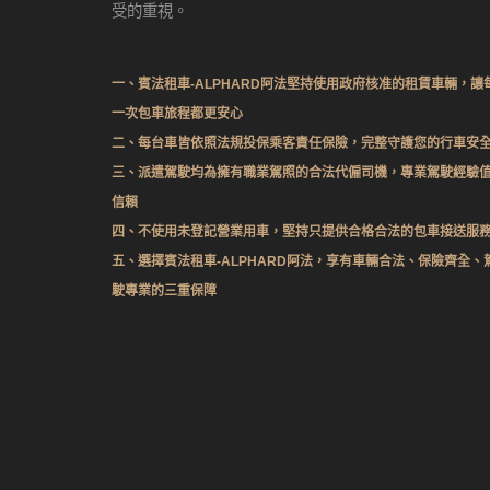
受的重視。
一、賓法租車-ALPHARD阿法堅持使用政府核准的租賃車輛，讓
一次包車旅程都更安心
二、每台車皆依照法規投保乘客責任保險，完整守護您的行車安
三、派遣駕駛均為擁有職業駕照的合法代僱司機，專業駕駛經驗
信賴
四、不使用未登記營業用車，堅持只提供合格合法的包車接送服
五、選擇賓法租車-ALPHARD阿法，享有車輛合法、保險齊全、
駛專業的三重保障