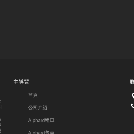
主導覽
首頁
企
同
公司介紹
合
Alphard租車
彈
感
Alphard包車