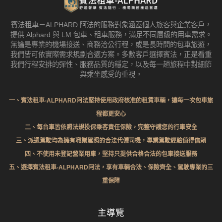
賓法租車－ALPHARD 阿法的服務對象涵蓋個人旅客與企業客戶，
提供 Alphard 與 LM 包車、租車服務，滿足不同層級的用車需求。
無論是專業的機場接送、商務洽公行程，或是長時間的包車旅遊，
我們皆可依實際需求規劃合適方案。多數客戶選擇賓法，正是看重
我們行程安排的彈性、服務品質的穩定，以及每一趟旅程中對細節
與乘坐感受的重視。
一、賓法租車-ALPHARD阿法堅持使用政府核准的租賃車輛，讓每一次包車旅
程都更安心
二、每台車皆依照法規投保乘客責任保險，完整守護您的行車安全
三、派遣駕駛均為擁有職業駕照的合法代僱司機，專業駕駛經驗值得信賴
四、不使用未登記營業用車，堅持只提供合格合法的包車接送服務
五、選擇賓法租車-ALPHARD阿法，享有車輛合法、保險齊全、駕駛專業的三
重保障
主導覽